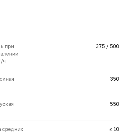
ь при
375 / 500
ивлении
³/ч
скная
350
уская
550
 средних
≤ 10