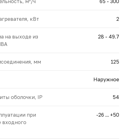
льность, м³/ч
65 - 300
гревателя, кВт
2
а на выходе из
28 - 49.7
dBA
исоединения, мм
125
Наружное
иты оболочки, IP
54
плуатации при
-26 ... +50
е входного