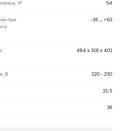
лочки, IP
54
ции при
-26 ... +50
ого
ы
484 x 318 x 401
я, В
220 - 230
21,5
36