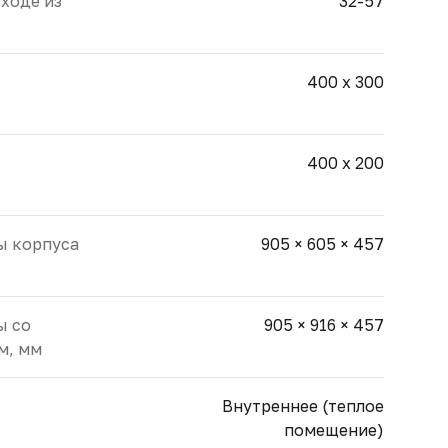
ходе из
32-57
400 х 300
400 х 200
ы корпуса
905 × 605 × 457
ы со
905 × 916 × 457
м, мм
Внутреннее (теплое
помещение)