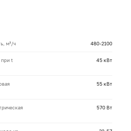
, м³/ч
480-2100
при t
45 кВт
овая
55 кВт
трическая
570 Вт