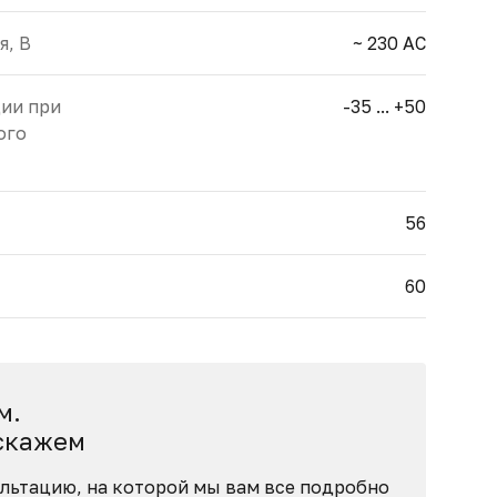
я, В
~ 230 AC
ции при
-35 ... +50
ого
56
60
м.
скажем
льтацию, на которой мы вам все подробно